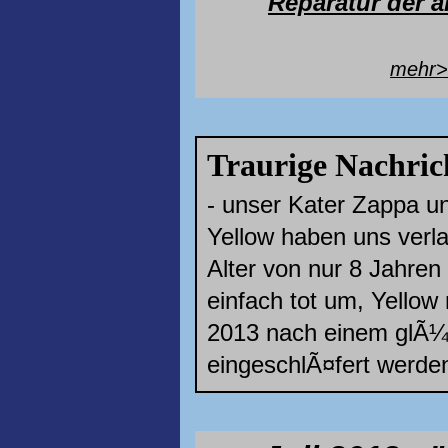
Reparatur der al
mehr
Traurige Nachric
- unser Kater Zappa u
Yellow haben uns verla
Alter von nur 8 Jahre
einfach tot um, Yello
2013 nach einem glÃ¼
eingeschlÃ¤fert werden