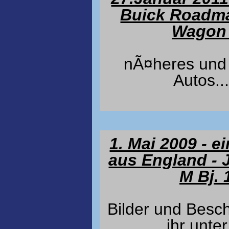
Buick Roadma
Wagon
nÃ¤heres und 
Autos....
1. Mai 2009 - 
aus England - 
M Bj. 
Bilder und Besch
ihr unte