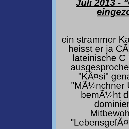
Juli 2013 - 
eingez
ein strammer Kat
heisst er ja C
lateinische C 
ausgesprochen
"KÃ¤si" gena
"MÃ¼nchner U
bemÃ¼ht di
dominier
Mitbewohn
"LebensgefÃ¤h