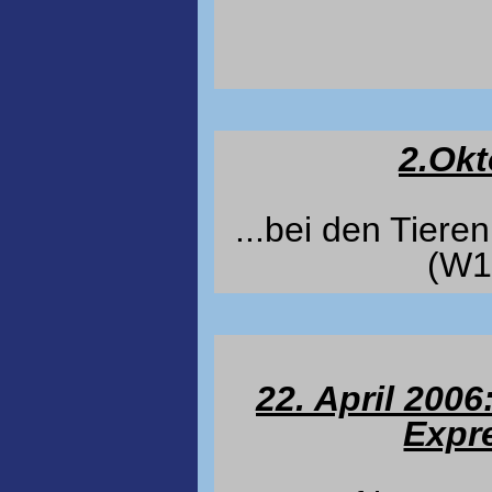
2.Okt
...bei den Tiere
(W1
22. April 200
Expr