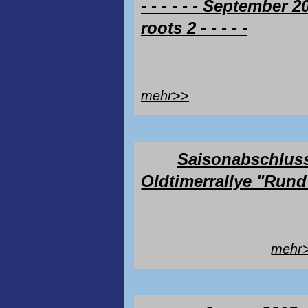
- - - - - - September 2
roots 2 - - - - -
mehr>>
Saisonabschluss
Oldtimerrallye "Rund
mehr